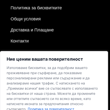
Политика за бисквитките
Общи условия
Доставка и Плащане
Контакти
Ние ценим вашата поверителност
Използваме бисквитки, за да подобрим вашето
преживяване при сърфиране, да показваме
персонализирани реклами или съдържание и да
анализираме нашия трафик. С натискането на
„Приемам всички“ вие се съгласявате с използването
на бисквитки от наша страна. Можете да промените
или оттеглите съгласието си по всяко време, като
натиснете иконата за предпочитания относно
съгласието.
Политика за поверителност