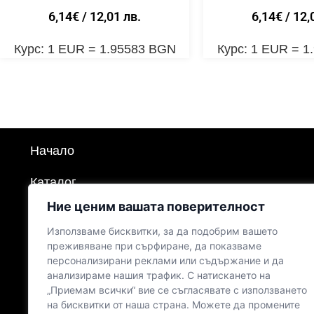
6,14
€
/ 12,01 лв.
6,14
€
/ 12,
Курс: 1 EUR = 1.95583 BGN
Курс: 1 EUR = 
Начало
Каталог
Ние ценим вашата поверителност
Продукти
Използваме бисквитки, за да подобрим вашето
Политика за поверителност
преживяване при сърфиране, да показваме
персонализирани реклами или съдържание и да
анализираме нашия трафик. С натискането на
Политика за бисквитките
„Приемам всички“ вие се съгласявате с използването
на бисквитки от наша страна. Можете да промените
Общи условия