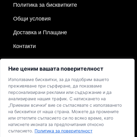
Политика за бисквитките
Общи условия
Доставка и Плащане
Контакти
Ние ценим вашата поверителност
Използваме бисквитки, за да подобрим вашето
преживяване при сърфиране, да показваме
персонализирани реклами или съдържание и да
анализираме нашия трафик. С натискането на
„Приемам всички“ вие се съгласявате с използването
на бисквитки от наша страна. Можете да промените
или оттеглите съгласието си по всяко време, като
натиснете иконата за предпочитания относно
съгласието.
Политика за поверителност