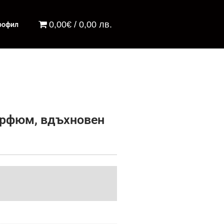
0,00€ / 0,00 лв.
рофил
парфюм, вдъхновен