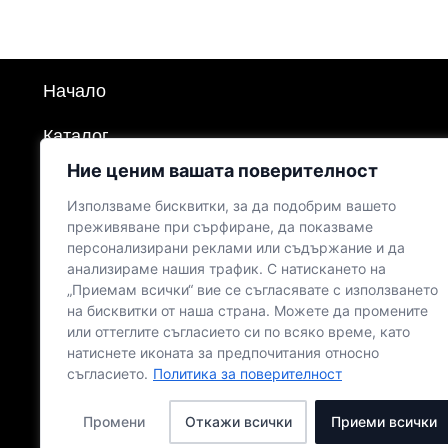
Начало
Каталог
Ние ценим вашата поверителност
Продукти
Използваме бисквитки, за да подобрим вашето
Политика за поверителност
преживяване при сърфиране, да показваме
персонализирани реклами или съдържание и да
анализираме нашия трафик. С натискането на
Политика за бисквитките
„Приемам всички“ вие се съгласявате с използването
на бисквитки от наша страна. Можете да промените
Общи условия
или оттеглите съгласието си по всяко време, като
натиснете иконата за предпочитания относно
Доставка и Плащане
съгласието.
Политика за поверителност
Контакти
Промени
Откажи всички
Приеми всички