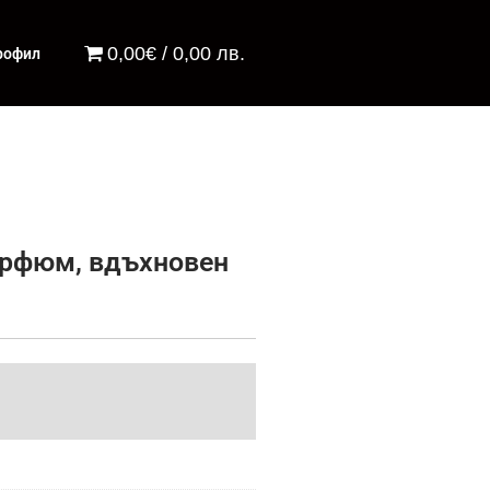
0,00€ / 0,00 лв.
рофил
парфюм, вдъхновен