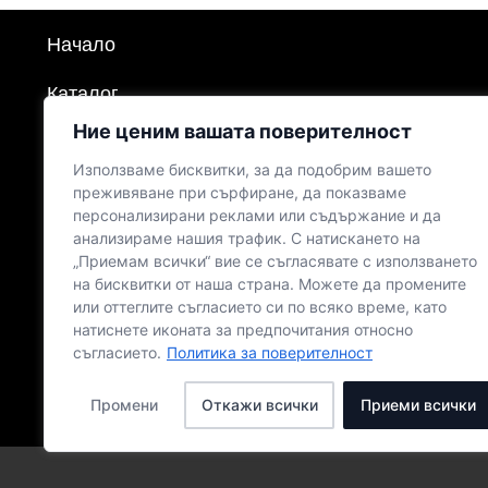
Начало
Каталог
Ние ценим вашата поверителност
Продукти
Използваме бисквитки, за да подобрим вашето
Политика за поверителност
преживяване при сърфиране, да показваме
персонализирани реклами или съдържание и да
анализираме нашия трафик. С натискането на
Политика за бисквитките
„Приемам всички“ вие се съгласявате с използването
на бисквитки от наша страна. Можете да промените
Общи условия
или оттеглите съгласието си по всяко време, като
натиснете иконата за предпочитания относно
Доставка и Плащане
съгласието.
Политика за поверителност
Контакти
Промени
Откажи всички
Приеми всички